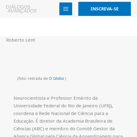
Skip
INSCREVA-SE
to
content
Roberto Lent
(foto: retirada de
O Globo
)
Neurocientista e Professor Emérito da
Universidade Federal do Rio de Janeiro (UFRJ),
coordena a Rede Nacional de Ciência para a
Educação. É diretor da Academia Brasileira de
Ciências (ABC) e membro do Comitê Gestor da
Aliança Global pela Ciência da Aprendizagem para